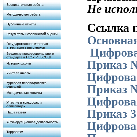
Не испол
Воспитательная работа
Методическая работа
Ссылка н
Публичные отчёты
Результаты независимой оценки
Основная
Государственная итоговая
аттестация выпускников
Цифрова
Введение профессионального
стандарта в ГКОУ РК ВСОШ
Приказ 
История школы
Цифрова
Учителя школы
Курсовая переподготовка
Приказ 
учителей
Методическая копилка
Цифрова
Участие в конкурсах и
олимпиадах
Приказ 3
Наша газета
Цифрова
Антикорупционная деятельность
Терроризм